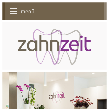
menü
Zahnzeit - Dr.med.dent. Izabela Schlichting, Dr.med.dent. Dagmar Lacina, Zahnärztinnen