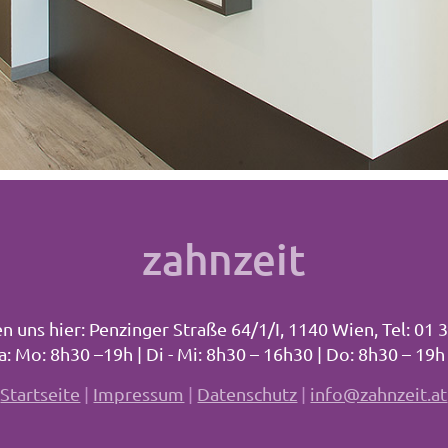
zahnzeit
en uns hier: Penzinger Straße 64/1/I, 1140 Wien,
Tel:
01 
a:
Mo: 8h30 –19h |
Di - Mi: 8h30 – 16h30 |
Do: 8h30 – 19h 
Startseite
|
Impressum
|
Datenschutz
|
info@zahnzeit.at