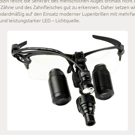
izin reicht die Sehkraft des menschlichen Auges oftmals nicht 
 Zähne und des Zahnfleisches gut zu erkennen. Daher setzen wi
ndardmäßig auf den Einsatz moderner Lupenbrillen mit mehrfa
nd leistungstarker LED – Lichtquelle.