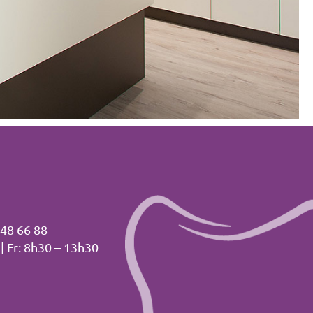
348 66 88
|
Fr: 8h30 – 13h30