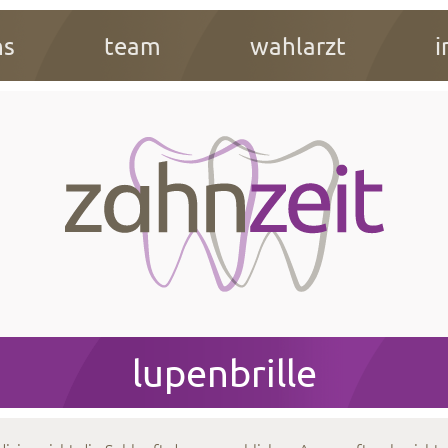
ns
team
wahlarzt
i
lupenbrille